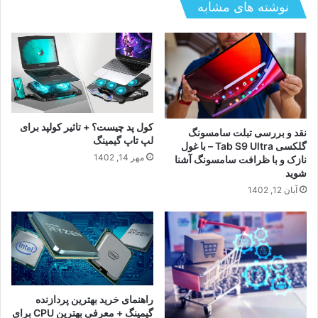
نوشته های مشابه
کول پد چیست؟ + تاثیر کولپد برای
نقد و بررسی تبلت سامسونگ
لپ تاپ گیمینگ
گلکسی Tab S9 Ultra – با غول
مهر 14, 1402
نازک و با ظرافت سامسونگ آشنا
شوید
آبان 12, 1402
راهنمای خرید بهترین پردازنده
گیمینگ + معرفی بهترین CPU برای