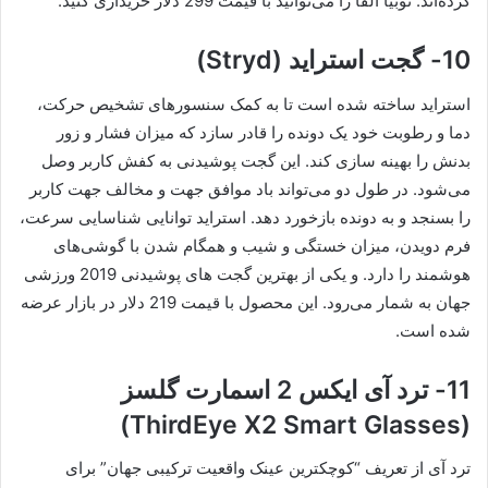
کرده‌اند. نوبیا آلفا را می‌توانید با قیمت 299 دلار خریداری کنید.
10- گجت استراید (Stryd)
استراید ساخته شده است تا به کمک سنسورهای تشخیص حرکت،
دما و رطوبت خود یک دونده را قادر سازد که میزان فشار و زور
بدنش را بهینه سازی کند. این گجت پوشیدنی به کفش کاربر وصل
می‌شود. در طول دو می‌تواند باد موافق جهت و مخالف جهت کاربر
را بسنجد و به دونده بازخورد دهد. استراید توانایی شناسایی سرعت،
فرم دویدن، میزان خستگی و شیب و همگام شدن با گوشی‌های
هوشمند را دارد. و یکی از بهترین گجت های پوشیدنی 2019 ورزشی
جهان به شمار می‌رود. این محصول با قیمت 219 دلار در بازار عرضه
شده است.
11- ترد آی ایکس 2 اسمارت گلسز
(ThirdEye X2 Smart Glasses)
ترد آی از تعریف “کوچکترین عینک واقعیت ترکیبی جهان” برای